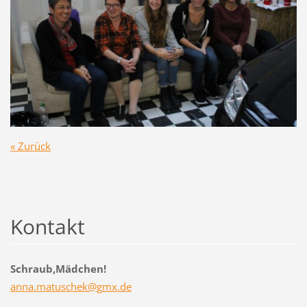
« Zurück
Kontakt
Schraub,Mädchen!
anna.mat
uschek@g
mx.de