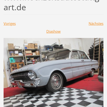
art.de
Voriges
Nächstes
Diashow