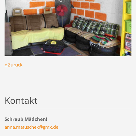
« Zurück
Kontakt
Schraub,Mädchen!
anna.mat
uschek@g
mx.de