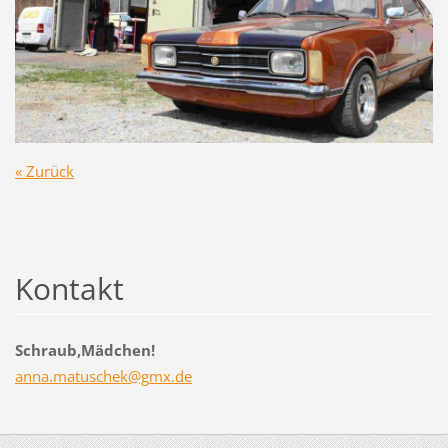
« Zurück
Kontakt
Schraub,Mädchen!
anna.mat
uschek@g
mx.de