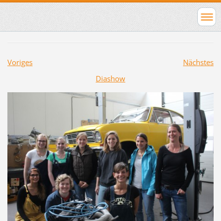
Voriges
Nächstes
Diashow